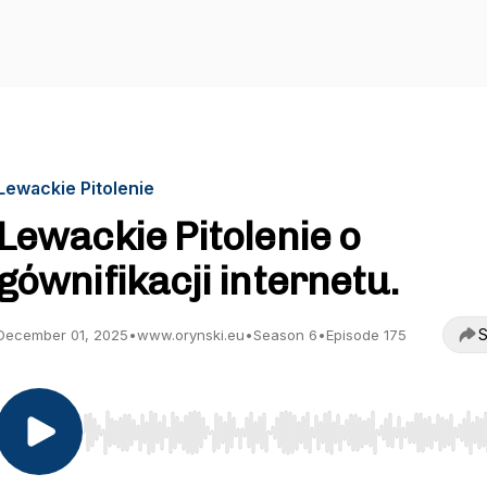
Lewackie Pitolenie
Lewackie Pitolenie o
gównifikacji internetu.
S
December 01, 2025
•
www.orynski.eu
•
Season 6
•
Episode 175
Use Left/Right to seek, Home/End to jump to start o