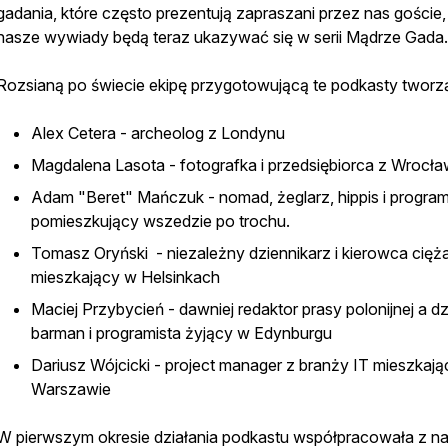
gadania, które często prezentują zapraszani przez nas goście,
nasze wywiady będą teraz ukazywać się w serii Mądrze Gada
Rozsianą po świecie ekipę przygotowującą te podkasty tworz
Alex Cetera - archeolog z Londynu
Magdalena Lasota - fotografka i przedsiębiorca z Wrocła
Adam "Beret" Mańczuk - nomad, żeglarz, hippis i program
pomieszkujący wszedzie po trochu.
Tomasz Oryński - niezależny dziennikarz i kierowca cięż
mieszkający w Helsinkach
Maciej Przybycień - dawniej redaktor prasy polonijnej a dz
barman i programista żyjący w Edynburgu
Dariusz Wójcicki - project manager z branży IT mieszkaj
Warszawie
W pierwszym okresie działania podkastu współpracowała z n