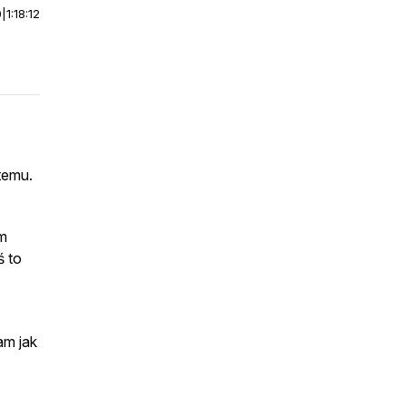
0
|
1:18:12
temu.
m
ś to
am jak