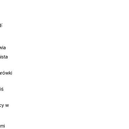
.
ą:
wia
ista
arówki
iś
ący w
ami