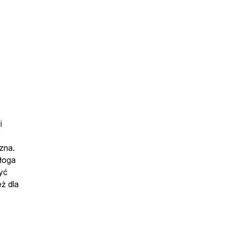
i
zna.
ałoga
yć
eż dla