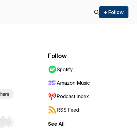
+ Follow
Follow
Spotify
Amazon Music
hare
Podcast Index
RSS Feed
See All
r end. Hold shift to jump forward or backward.