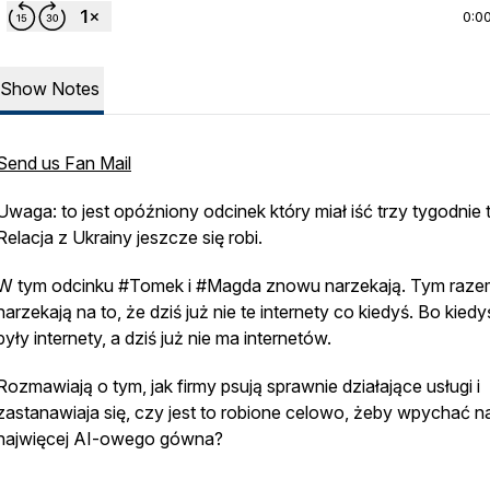
0:0
Show Notes
Send us Fan Mail
Uwaga: to jest opóźniony odcinek który miał iść trzy tygodnie 
Relacja z Ukrainy jeszcze się robi.
W tym odcinku #Tomek i #Magda znowu narzekają. Tym raze
narzekają na to, że dziś już nie te internety co kiedyś. Bo kiedy
były internety, a dziś już nie ma internetów.
Rozmawiają o tym, jak firmy psują sprawnie działające usługi i
zastanawiaja się, czy jest to robione celowo, żeby wpychać n
najwięcej AI-owego gówna?