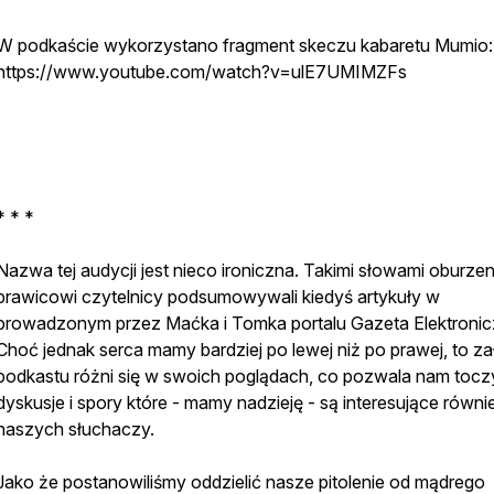
W podkaście wykorzystano fragment skeczu kabaretu Mumio:
https://www.youtube.com/watch?v=ulE7UMIMZFs
* * *
Nazwa tej audycji jest nieco ironiczna. Takimi słowami oburzen
prawicowi czytelnicy podsumowywali kiedyś artykuły w
prowadzonym przez Maćka i Tomka portalu Gazeta Elektronic
Choć jednak serca mamy bardziej po lewej niż po prawej, to z
podkastu różni się w swoich poglądach, co pozwala nam tocz
dyskusje i spory które - mamy nadzieję - są interesujące równi
naszych słuchaczy.
Jako że postanowiliśmy oddzielić nasze pitolenie od mądrego