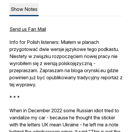
Show Notes
Send us Fan Mail
Info for Polish listeners: Miałem w planach
przygotować dwie wersje językowe tego podkastu.
Niestety w związku rozpoczęciem nowej pracy nie
wyrobiłem się z wersją polskojęzyczną -
przepraszam. Zapraszam na bloga orynski.eu gdzie
powinien już być opublikowany tradycyjny reportaż z
tej wyprawy.
* * *
When in December 2022 some Russian idiot tried to
vandalize my car - because he thought the sticker
with the letters UK mean Ukraine - he left me a note
behind the windscreeen wiper. It said "This is not the