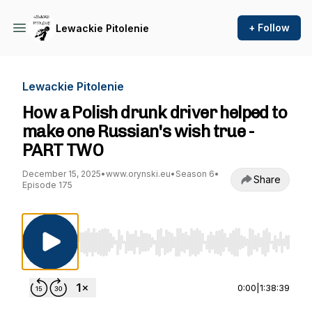
+ Follow
Lewackie Pitolenie
Lewackie Pitolenie
How a Polish drunk driver helped to
make one Russian's wish true -
PART TWO
December 15, 2025
•
www.orynski.eu
•
Season 6
•
Share
Episode 175
Use Left/Right to seek, Home/End to jump to st
0:00
|
1:38:39