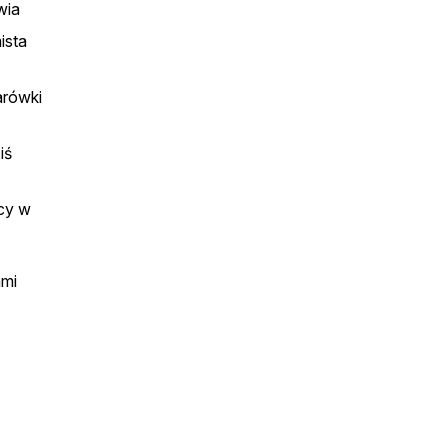
wia
ista
arówki
iś
ący w
ami