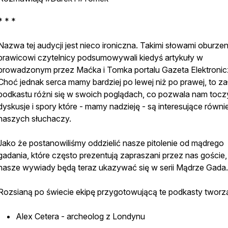
* * *
Nazwa tej audycji jest nieco ironiczna. Takimi słowami oburzen
prawicowi czytelnicy podsumowywali kiedyś artykuły w
prowadzonym przez Maćka i Tomka portalu Gazeta Elektronic
Choć jednak serca mamy bardziej po lewej niż po prawej, to z
podkastu różni się w swoich poglądach, co pozwala nam tocz
dyskusje i spory które - mamy nadzieję - są interesujące równi
naszych słuchaczy.
Jako że postanowiliśmy oddzielić nasze pitolenie od mądrego
gadania, które często prezentują zapraszani przez nas goście,
nasze wywiady będą teraz ukazywać się w serii Mądrze Gada
Rozsianą po świecie ekipę przygotowującą te podkasty tworz
Alex Cetera - archeolog z Londynu