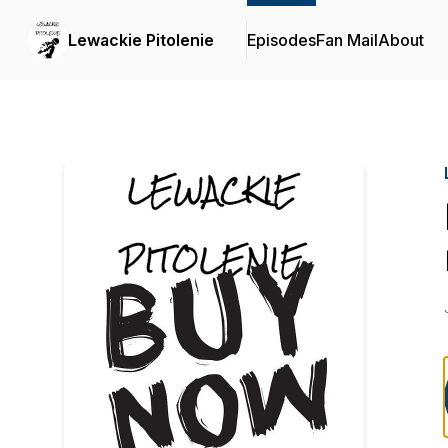
Lewackie Pitolenie
Episodes
Fan Mail
About