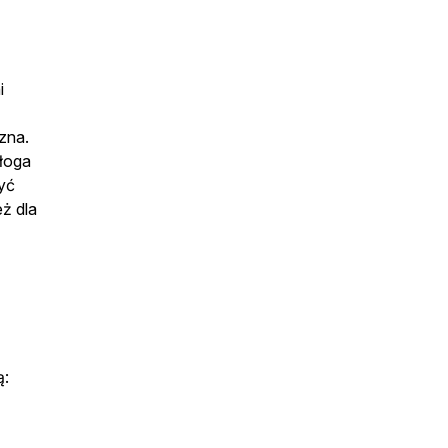
i
zna.
ałoga
yć
eż dla
.
ą: