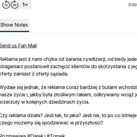
0:00
Show Notes
Send us Fan Mail
Reklama jest z nami chyba od zarania cywilizacji, od kiedy jed
straganiarz postanowił zachęcić klientów do skorzystania z je
oferty zamiast z oferty sąsiada.
Wydaje się jednak, że reklama coraz bardziej z butami wchodz
nasze życie i, jakby była złośliwym rakiem, odkrywamy wciąż j
przerzuty w kolejnych dziedzinach życia.
Czy reklama działa? Jesli tak, to jaka? Jesli nie, to po co istnieje
czego możemy się spodziewać w przyszłości?
Rozmawiają #Darek i #Tomek