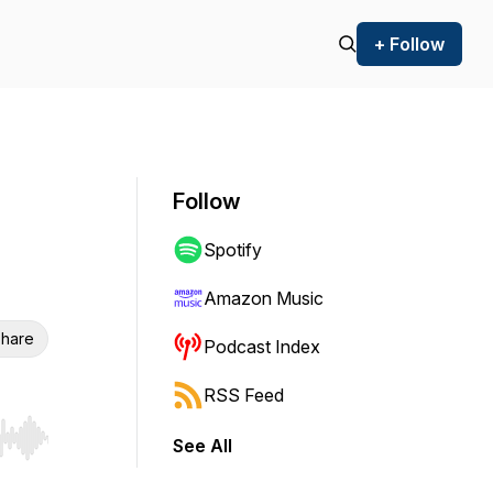
+ Follow
Follow
Spotify
Amazon Music
hare
Podcast Index
RSS Feed
See All
r end. Hold shift to jump forward or backward.