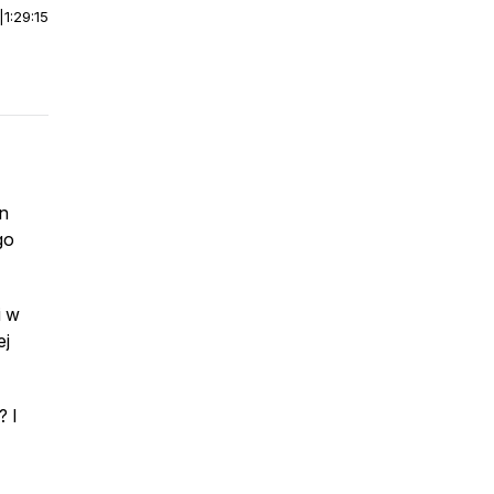
|
1:29:15
en
go
i w
ej
? I