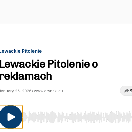
Lewackie Pitolenie
Lewackie Pitolenie o
reklamach
S
January 26, 2026
•
www.orynski.eu
Use Left/Right to seek, Home/End to jump to start o