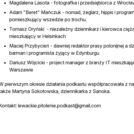
Magdalena Lasota - fotografka i przedsiębiorca z Wrocła
Adam "Beret" Mańczuk - nomad, żeglarz, hippis i program
pomieszkujący wszedzie po trochu.
Tomasz Oryński - niezależny dziennikarz i kierowca cięż
mieszkający w Helsinkach
Maciej Przybycień - dawniej redaktor prasy polonijnej a dz
barman i programista żyjący w Edynburgu
Dariusz Wójcicki - project manager z branży IT mieszkaj
Warszawie
W pierwszym okresie działania podkastu współpracowała z n
także Martyna Sokołowska, dziennikarka z Sanoka.
Kontakt: lewackie.pitolenie.podkast@gmail.com