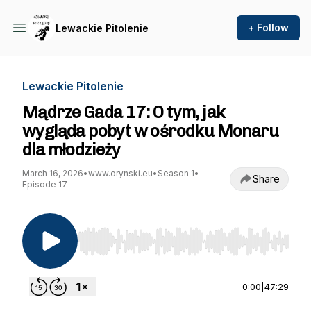
+ Follow
Lewackie Pitolenie
Lewackie Pitolenie
Mądrze Gada 17: O tym, jak
wygląda pobyt w ośrodku Monaru
dla młodzieży
March 16, 2026
•
www.orynski.eu
•
Season 1
•
Share
Episode 17
Use Left/Right to seek, Home/End to jump to st
0:00
|
47:29